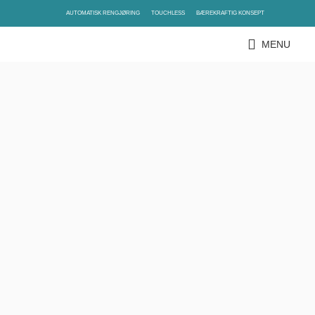
AUTOMATISK RENGJØRING
TOUCHLESS
BÆREKRAFTIG KONSEPT
Begynn å skrive for å se produktene du leter etter.
MENU